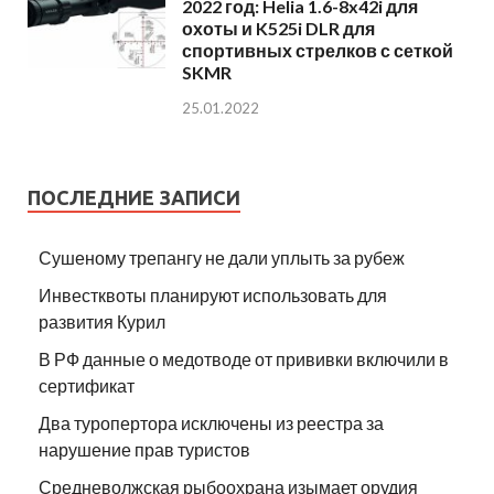
2022 год: Helia 1.6-8x42i для
охоты и K525i DLR для
спортивных стрелков с сеткой
SKMR
25.01.2022
ПОСЛЕДНИЕ ЗАПИСИ
Сушеному трепангу не дали уплыть за рубеж
Инвестквоты планируют использовать для
развития Курил
В РФ данные о медотводе от прививки включили в
сертификат
Два туропертора исключены из реестра за
нарушение прав туристов
Средневолжская рыбоохрана изымает орудия