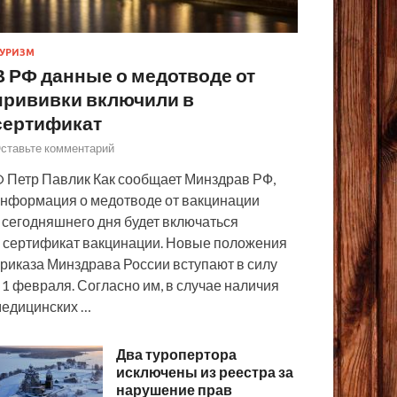
УРИЗМ
В РФ данные о медотводе от
прививки включили в
сертификат
ставьте комментарий
 Петр Павлик Как сообщает Минздрав РФ,
нформация о медотводе от вакцинации
 сегодняшнего дня будет включаться
 сертификат вакцинации. Новые положения
риказа Минздрава России вступают в силу
 1 февраля. Согласно им, в случае наличия
едицинских …
Два туропертора
исключены из реестра за
нарушение прав