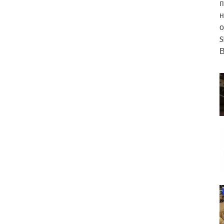
п
н
о
S
В