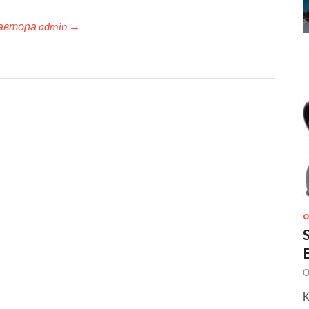
автора admin →
О
О
К