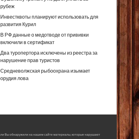
рубеж
Инвестквоты планируют использовать для
развития Курил
В РФ данные о медотводе от прививки
включили в сертификат
Два туропертора исключены из реестра за
нарушение прав туристов
Средневолжская рыбоохрана изымает
орудия лова
сли Вы обнаружили на нашем сайте материалы, которые нарушают