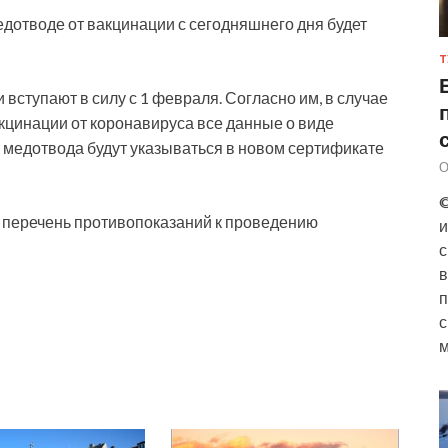
дотводе от вакцинации с сегодняшнего дня будет
Т
ступают в силу с 1 февраля. Согласно им, в случае
кцинации от коронавируса все данные о виде
я медотвода будут указываться в новом сертификате
О
©
 перечень противопоказаний к проведению
и
с
в
п
с
м