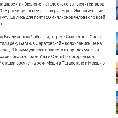
ацпроекта «Экология» стало около 13 тысяч гектаров
км расчищенных участков русел рек. Экологические
 улучшились для почти 10 миллионов человек по всей
о.
о Владимирской области, на реке Смоленке в Санкт-
тили реку Баган, в Саратовской – водохранилище на
орец. В Крыму удалось привести в порядок участки
ьской области – реки Упы и Оки, в Нижегородской –
 стадии расчистка реки Мёши в Татарстане и Мокши в