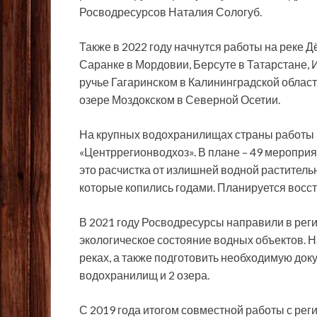
Росводресурсов Наталия Сологуб.
Также в 2022 году начнутся работы на реке 
Саранке в Мордовии, Берсуте в Татарстане, И
ручье Гагаринском в Калининградской област
озере Моздокском в Северной Осетии.
На крупных водохранилищах страны работы
«Центррегионводхоз». В плане – 49 меропри
это расчистка от излишней водной раститель
которые копились годами. Планируется восст
В 2021 году Росводресурсы направили в рег
экологическое состояние водных объектов. Н
реках, а также подготовить необходимую док
водохранилищ и 2 озера.
С 2019 года итогом совместной работы с ре