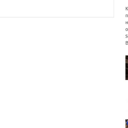
К
п
н
о
S
В