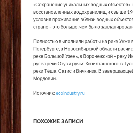
«Сохранение уникальных водных объектов» н
восстановленных водохранилищ и свыше 190 
условия проживания вблизи водных объектов
стране – это больше, чем было запланирован
Полностью выполнили работы на реке Унже в
Петербурге, в Новосибирской области расчис
реке Большой Узень, в Воронежской – реку Ик
русел реки Отуз и ручья Кизилташского, в Тул
реки Тёша, Сатис и Вичкинза. В завершающей
Мордовии.
Источник:
ecoindustry.ru
ПОХОЖИЕ ЗАПИСИ