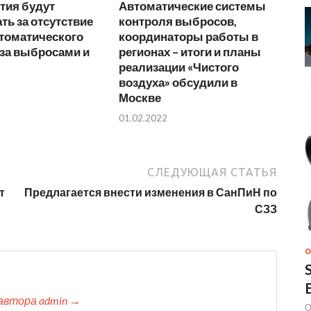
тия будут
Автоматические системы
ь за отсутствие
контроля выбросов,
втоматического
координаторы работы в
 за выбросами и
регионах – итоги и планы
реализации «Чистого
воздуха» обсудили в
Москве
01.02.2022
СЛЕДУЮЩАЯ СТАТЬЯ
т
Предлагается внести изменения в СанПиН по
СЗЗ
О
автора admin →
О