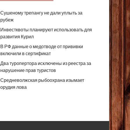
Сушеному трепангу не дали уплыть за
рубеж
Инвестквоты планируют использовать для
развития Курил
В РФ данные о медотводе от прививки
включили в сертификат
Два туропертора исключены из реестра за
нарушение прав туристов
Средневолжская рыбоохрана изымает
орудия лова