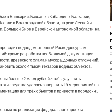
Дёме в Башкирии, Баксане в Кабардино-Балкарии,
ловле в Волгоградской области, на реке Лесной и
Т
и, Большой Бире в Еврейской автономной области, на
 проводит подведомственный Росводресурсам
ятий: кроме разработки необходимой документации,
О
ности, древесного хлама и мусора, донных отложений,
©
ановить около 4 тысяч гектаров водных объектов.
и
с
ионы больше 2 млрд рублей, чтобы улучшить
в
а эти средства удалось завершить 18 мероприятий на
п
ументацию для трёх объектов и привести в порядок 45
с
м
гионами по реализации федерального проекта