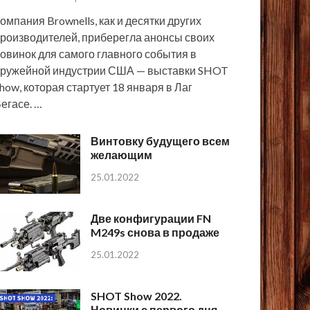
омпания Brownells, как и десятки других
роизводителей, приберегла анонсы своих
овинок для самого главного события в
ружейной индустрии США — выставки SHOT
how, которая стартует 18 января в Лаг
егасе. …
Винтовку будущего всем
желающим
25.01.2022
Две конфигурации FN
M249s снова в продаже
25.01.2022
SHOT Show 2022.
Новинки с первого дня