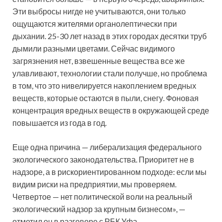
Эти выбросы нигде не учитываются, они только
ощущаются жителями органолептически при
дыхании. 25-30 лет назад в этих городах десятки труб
дымили разными цветами. Сейчас видимого
загрязнения нет, взвешенные вещества все же
улавливают, технологии стали получше, но проблема
в том, что это нивелируется накоплением вредных
веществ, которые остаются в пыли, снегу. Фоновая
концентрация вредных веществ в окружающей среде
повышается из года в год.
Еще одна причина — либерализация федерального
экологического законодательства. Приоритет не в
надзоре, а в рискориентированном подходе: если мы
видим риски на предприятии, мы проверяем.
Четвертое — нет политической воли на реальный
экологический надзор за крупным бизнесом», —
отметил он в разговоре с РБК Уфа.