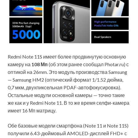
Redmi Note 11S имеет более продвинутую основную
камеру на
108 Мп
(об этом ранее сообщал Photar.ru) с
оптикой на 26mm. Это модуль производства Samsung
— Samsung HM2 (оптический формат 1/1.52 дюйма,
0,7 мкм, двухпиксельная PDAF-автофокусировка).
Остальные модули основной камеры — точно такие
же как и у Redmi Note 11. В то же время селфи-камера
имеет 16 Мп матрицу.
Обе базовые модели смартфона (Note 11 и Note 11S)
получили 6.43-дюймовый AMOLED-дисплей FHD+ с