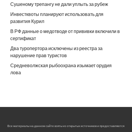
Сушеному трепангу не дали уплыть за рубеж
Инвестквоты планируют использовать для
развития Курил
В РФ данные о медотводе от прививки включили в
сертификат
Два туропертора исключены из реестра за
нарушение прав туристов
Средневолжская рыбоохрана изымает орудия
лова
Все материалы на данном сайте взяты из открытых источников и предоставляются