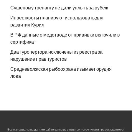
Сушеному трепангу не дали уплыть за рубеж
Инвестквоты планируют использовать для
развития Курил
В РФ данные о медотводе от прививки включили в
сертификат
Два туропертора исключены из реестра за
нарушение прав туристов
Средневолжская рыбоохрана изымает орудия
лова
Все материалы на данном сайте взяты из открытых источников и предоставляются