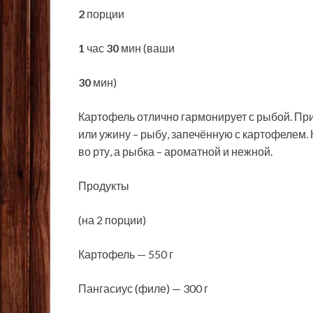
2
порции
1
час
30
мин (ваши
30
мин)
Картофель отлично гармонирует с рыбой. Пр
или ужину – рыбу, запечённую с картофелем
во рту, а рыбка – ароматной и нежной.
Продукты
(на 2 порции)
Картофель — 550 г
Пангасиус (филе) — 300 г