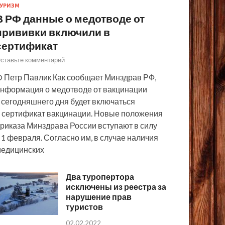
УРИЗМ
В РФ данные о медотводе от
прививки включили в
сертификат
ставьте комментарий
 Петр Павлик Как сообщает Минздрав РФ,
нформация о медотводе от вакцинации
 сегодняшнего дня будет включаться
 сертификат вакцинации. Новые положения
риказа Минздрава России вступают в силу
 1 февраля. Согласно им, в случае наличия
едицинских
Два туропертора
исключены из реестра за
нарушение прав
туристов
02.02.2022