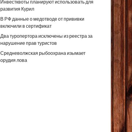
Инвестквоты планируют использовать для
развития Курил
В РФ данные о медотводе от прививки
включили в сертификат
Два туропертора исключены из реестра за
нарушение прав туристов
Средневолжская рыбоохрана изымает
орудия лова