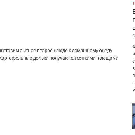
Т
О
©
иготовим сытное второе блюдо к домашнему обеду
и
. Картофельные дольки получаются мягкими, тающими
с
в
п
с
м