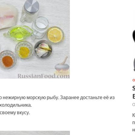
О
 нежирную морскую рыбу. Заранее достаньте её из
 холодильника.
О
своему вкусу.
К
п
н